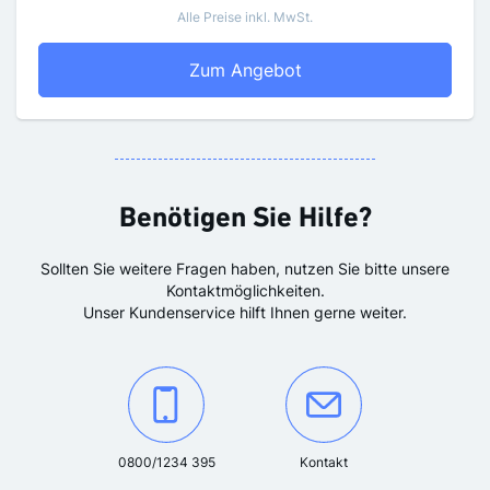
Alle Preise inkl. MwSt.
TZ
Zum Angebot
Benötigen Sie Hilfe?
Sollten Sie weitere Fragen haben, nutzen Sie bitte unsere
Kontaktmöglichkeiten.
Unser Kundenservice hilft Ihnen gerne weiter.
Kontaktieren Sie uns unter der Telefonnummer:
Oder kontaktieren Sie uns über
0800/1234 395
Kontakt